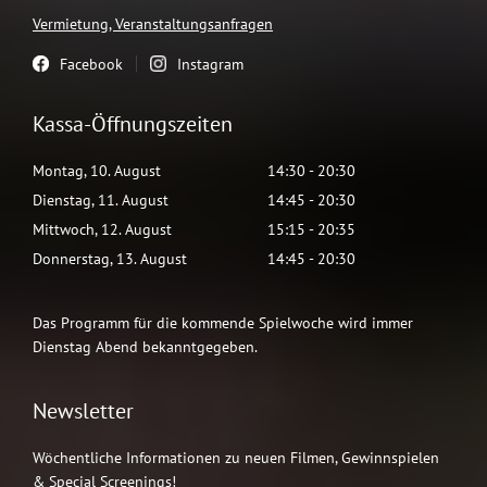
Vermietung, Veranstaltungsanfragen
Facebook
Instagram
Kassa-Öffnungszeiten
Montag
,
10
.
August
14:30
-
20:30
Dienstag
,
11
.
August
14:45
-
20:30
Mittwoch
,
12
.
August
15:15
-
20:35
Donnerstag
,
13
.
August
14:45
-
20:30
Das Programm für die kommende Spielwoche wird immer
Dienstag Abend bekanntgegeben.
Newsletter
Wöchentliche Informationen zu neuen Filmen, Gewinnspielen
& Special Screenings!