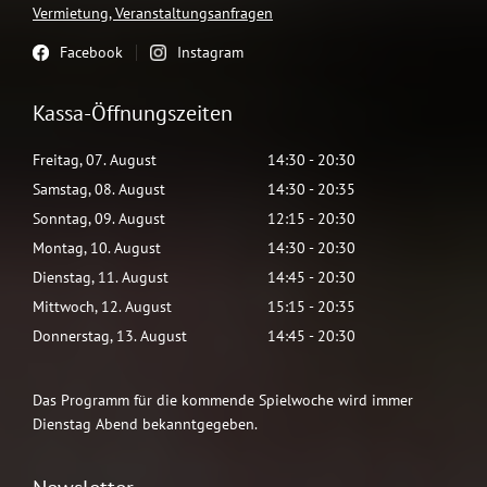
Vermietung, Veranstaltungsanfragen
Facebook
Instagram
Kassa-Öffnungszeiten
Freitag
,
07
.
August
14:30
-
20:30
Samstag
,
08
.
August
14:30
-
20:35
Sonntag
,
09
.
August
12:15
-
20:30
Montag
,
10
.
August
14:30
-
20:30
Dienstag
,
11
.
August
14:45
-
20:30
Mittwoch
,
12
.
August
15:15
-
20:35
Donnerstag
,
13
.
August
14:45
-
20:30
Das Programm für die kommende Spielwoche wird immer
Dienstag Abend bekanntgegeben.