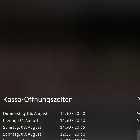
Kassa-Öffnungszeiten
Donnerstag
,
06
.
August
14:30
-
20:30
W
Freitag
,
07
.
August
14:30
-
20:30
S
Samstag
,
08
.
August
14:30
-
20:35
Sonntag
,
09
.
August
12:15
-
20:30