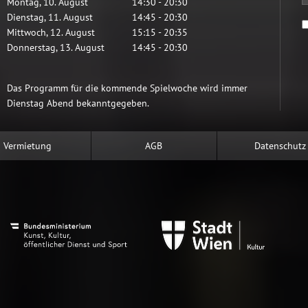
Montag
,
10
.
August
14:30
-
20:30
Dienstag
,
11
.
August
14:45
-
20:30
Mittwoch
,
12
.
August
15:15
-
20:35
Donnerstag
,
13
.
August
14:45
-
20:30
Das Programm für die kommende Spielwoche wird immer
Dienstag Abend bekanntgegeben.
Vermietung
AGB
Datenschutz