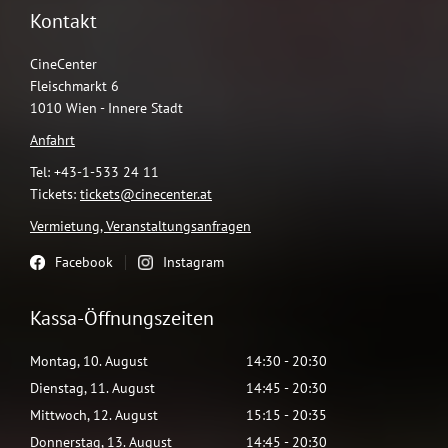
Kontakt
CineCenter
Fleischmarkt 6
1010 Wien - Innere Stadt
Anfahrt
Tel: +43-1-533 24 11
Tickets:
tickets@cinecenter.at
Vermietung, Veranstaltungsanfragen
Facebook
Instagram
Kassa-Öffnungszeiten
Montag
,
10
.
August
14:30
-
20:30
Dienstag
,
11
.
August
14:45
-
20:30
Mittwoch
,
12
.
August
15:15
-
20:35
Donnerstag
,
13
.
August
14:45
-
20:30