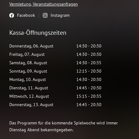
Vermietung, Veranstaltungsanfragen
Facebook
Instagram
Kassa-Öffnungszeiten
Donnerstag
,
06
.
August
14:30
-
20:30
Freitag
,
07
.
August
14:30
-
20:30
Samstag
,
08
.
August
14:30
-
20:35
Sonntag
,
09
.
August
12:15
-
20:30
Montag
,
10
.
August
14:30
-
20:30
Dienstag
,
11
.
August
14:45
-
20:30
Mittwoch
,
12
.
August
15:15
-
20:35
Donnerstag
,
13
.
August
14:45
-
20:30
Das Programm für die kommende Spielwoche wird immer
Dienstag Abend bekanntgegeben.