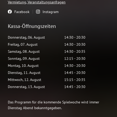
Vermietung, Veranstaltungsanfragen
Facebook
Instagram
Kassa-Öffnungszeiten
Donnerstag
,
06
.
August
14:30
-
20:30
Freitag
,
07
.
August
14:30
-
20:30
Samstag
,
08
.
August
14:30
-
20:35
Sonntag
,
09
.
August
12:15
-
20:30
Montag
,
10
.
August
14:30
-
20:30
Dienstag
,
11
.
August
14:45
-
20:30
Mittwoch
,
12
.
August
15:15
-
20:35
Donnerstag
,
13
.
August
14:45
-
20:30
Das Programm für die kommende Spielwoche wird immer
Dienstag Abend bekanntgegeben.