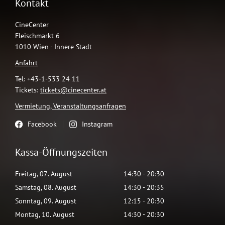
Kontakt
CineCenter
Fleischmarkt 6
1010 Wien - Innere Stadt
Anfahrt
Tel: +43-1-533 24 11
Tickets:
tickets@cinecenter.at
Vermietung, Veranstaltungsanfragen
Facebook
Instagram
Kassa-Öffnungszeiten
Freitag
,
07
.
August
14:30
-
20:30
Samstag
,
08
.
August
14:30
-
20:35
Sonntag
,
09
.
August
12:15
-
20:30
Montag
,
10
.
August
14:30
-
20:30