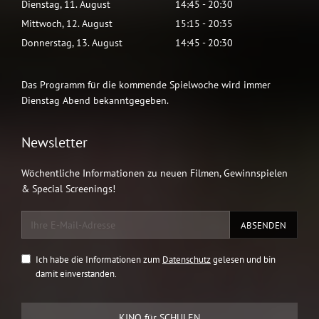
Dienstag
,
11
.
August
14:45
-
20:30
Mittwoch
,
12
.
August
15:15
-
20:35
Donnerstag
,
13
.
August
14:45
-
20:30
Das Programm für die kommende Spielwoche wird immer
Dienstag Abend bekanntgegeben.
Newsletter
Wöchentliche Informationen zu neuen Filmen, Gewinnspielen
& Special Screenings!
Ich habe die Informationen zum
Datenschutz
gelesen und bin
damit einverstanden.
KINO für SCHULEN