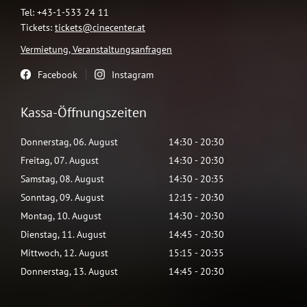
Tel: +43-1-533 24 11
Tickets:
tickets@cinecenter.at
Vermietung, Veranstaltungsanfragen
Facebook
Instagram
Kassa-Öffnungszeiten
Donnerstag
,
06
.
August
14:30
-
20:30
Freitag
,
07
.
August
14:30
-
20:30
Samstag
,
08
.
August
14:30
-
20:35
Sonntag
,
09
.
August
12:15
-
20:30
Montag
,
10
.
August
14:30
-
20:30
Dienstag
,
11
.
August
14:45
-
20:30
Mittwoch
,
12
.
August
15:15
-
20:35
Donnerstag
,
13
.
August
14:45
-
20:30