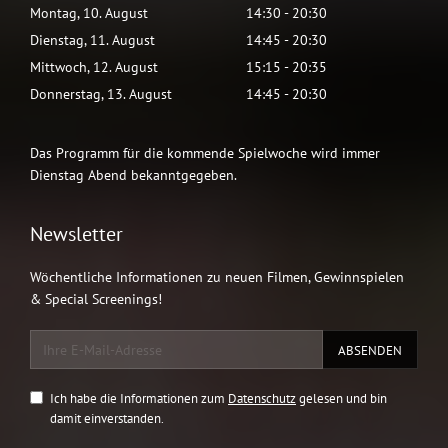
Montag
,
10
.
August
14:30
-
20:30
Dienstag
,
11
.
August
14:45
-
20:30
Mittwoch
,
12
.
August
15:15
-
20:35
Donnerstag
,
13
.
August
14:45
-
20:30
Das Programm für die kommende Spielwoche wird immer
Dienstag Abend bekanntgegeben.
Newsletter
Wöchentliche Informationen zu neuen Filmen, Gewinnspielen
& Special Screenings!
Ich habe die Informationen zum
Datenschutz
gelesen und bin
damit einverstanden.