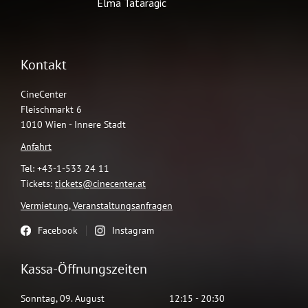
Kontakt
CineCenter
Fleischmarkt 6
1010 Wien - Innere Stadt
Anfahrt
Tel: +43-1-533 24 11
Tickets:
tickets@cinecenter.at
Vermietung, Veranstaltungsanfragen
Facebook
Instagram
Kassa-Öffnungszeiten
Sonntag
,
09
.
August
12:15
-
20:30