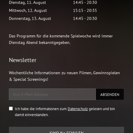
Dienstag
,
11
.
August
14:45
-
20:30
Mittwoch
,
12
.
August
15:15
-
20:35
Donnerstag
,
13
.
August
14:45
-
20:30
Das Programm für die kommende Spielwoche wird immer
Dienstag Abend bekanntgegeben.
Newsletter
Wöchentliche Informationen zu neuen Filmen, Gewinnspielen
& Special Screenings!
Ich habe die Informationen zum
Datenschutz
gelesen und bin
damit einverstanden.
KINO für SCHULEN