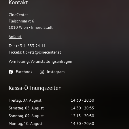
Kontakt
CineCenter
Fleischmarkt 6
1010 Wien - Innere Stadt
Anfahrt
Tel: +43-1-533 24 11
Tickets:
tickets@cinecenter.at
Vermietung, Veranstaltungsanfragen
Facebook
Instagram
Kassa-Öffnungszeiten
Freitag
,
07
.
August
14:30
-
20:30
Samstag
,
08
.
August
14:30
-
20:35
Sonntag
,
09
.
August
12:15
-
20:30
Montag
,
10
.
August
14:30
-
20:30