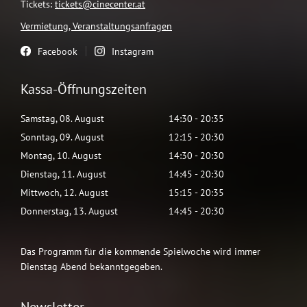
Tickets:
tickets@cinecenter.at
Vermietung, Veranstaltungsanfragen
Facebook
Instagram
Kassa-Öffnungszeiten
Samstag
,
08
.
August
14:30
-
20:35
Sonntag
,
09
.
August
12:15
-
20:30
Montag
,
10
.
August
14:30
-
20:30
Dienstag
,
11
.
August
14:45
-
20:30
Mittwoch
,
12
.
August
15:15
-
20:35
Donnerstag
,
13
.
August
14:45
-
20:30
Das Programm für die kommende Spielwoche wird immer
Dienstag Abend bekanntgegeben.