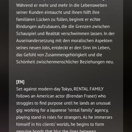
Während er mehr und mehr in die Lebenswelten
seiner Kunden eintaucht und ihnen hilft ihre
familiären Lücken zu füllen, beginnt er echte
Bindungen aufzubauen, die die Grenzen zwischen
Schauspiel und Realität verschwimmen lassen. In der
Auseinandersetzung mit den moralischen Aspekten
seines neuen Jobs, entdeckt er den Sinn im Leben,
das Gefühl von Zusammengehörigkeit und die
Schönheit zwischenmenschlicher Beziehungen neu.
[EN]
Set against modern-day Tokyo, RENTAL FAMILY
follows an American actor (Brendan Fraser) who
struggles to find purpose until he lands an unusual
gig: working for a Japanese "rental family" agency,
playing stand-in roles for strangers. As he immerses
himself in his clients’ worlds, he begins to form
genuine bonds that blur the lines between