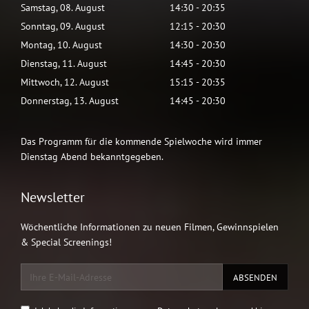
Samstag
,
08
.
August
14:30
-
20:35
Sonntag
,
09
.
August
12:15
-
20:30
Montag
,
10
.
August
14:30
-
20:30
Dienstag
,
11
.
August
14:45
-
20:30
Mittwoch
,
12
.
August
15:15
-
20:35
Donnerstag
,
13
.
August
14:45
-
20:30
Das Programm für die kommende Spielwoche wird immer
Dienstag Abend bekanntgegeben.
Newsletter
Wöchentliche Informationen zu neuen Filmen, Gewinnspielen
& Special Screenings!