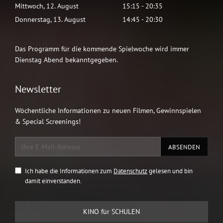
Mittwoch
,
12
.
August
15:15
-
20:35
Donnerstag
,
13
.
August
14:45
-
20:30
Das Programm für die kommende Spielwoche wird immer
Dienstag Abend bekanntgegeben.
Newsletter
Wöchentliche Informationen zu neuen Filmen, Gewinnspielen
& Special Screenings!
Ich habe die Informationen zum
Datenschutz
gelesen und bin
damit einverstanden.
KINO für SCHULEN