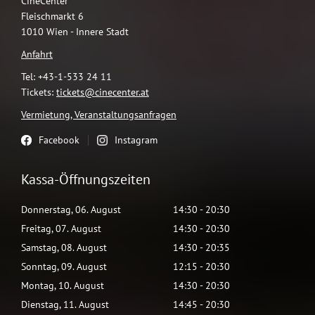
CineCenter
Fleischmarkt 6
1010 Wien - Innere Stadt
Anfahrt
Tel: +43-1-533 24 11
Tickets:
tickets@cinecenter.at
Vermietung, Veranstaltungsanfragen
Facebook
Instagram
Kassa-Öffnungszeiten
Donnerstag
,
06
.
August
14:30
-
20:30
Freitag
,
07
.
August
14:30
-
20:30
Samstag
,
08
.
August
14:30
-
20:35
Sonntag
,
09
.
August
12:15
-
20:30
Montag
,
10
.
August
14:30
-
20:30
Dienstag
,
11
.
August
14:45
-
20:30