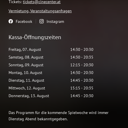
Tickets:
tickets@cinecenter.at
Vermietung, Veranstaltungsanfragen
Facebook
Instagram
Kassa-Öffnungszeiten
Freitag
,
07
.
August
14:30
-
20:30
Samstag
,
08
.
August
14:30
-
20:35
Sonntag
,
09
.
August
12:15
-
20:30
Montag
,
10
.
August
14:30
-
20:30
Dienstag
,
11
.
August
14:45
-
20:30
Mittwoch
,
12
.
August
15:15
-
20:35
Donnerstag
,
13
.
August
14:45
-
20:30
Das Programm für die kommende Spielwoche wird immer
Dienstag Abend bekanntgegeben.