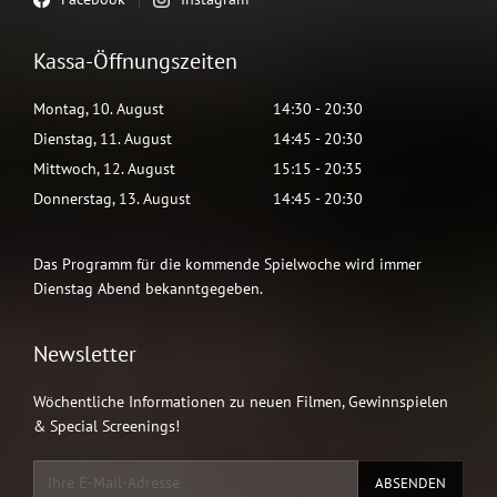
Kassa-Öffnungszeiten
Montag
,
10
.
August
14:30
-
20:30
Dienstag
,
11
.
August
14:45
-
20:30
Mittwoch
,
12
.
August
15:15
-
20:35
Donnerstag
,
13
.
August
14:45
-
20:30
Das Programm für die kommende Spielwoche wird immer
Dienstag Abend bekanntgegeben.
Newsletter
Wöchentliche Informationen zu neuen Filmen, Gewinnspielen
& Special Screenings!