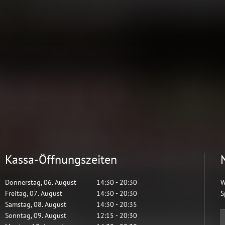
Kassa-Öffnungszeiten
Donnerstag
,
06
.
August
14:30
-
20:30
W
Freitag
,
07
.
August
14:30
-
20:30
S
Samstag
,
08
.
August
14:30
-
20:35
Sonntag
,
09
.
August
12:15
-
20:30