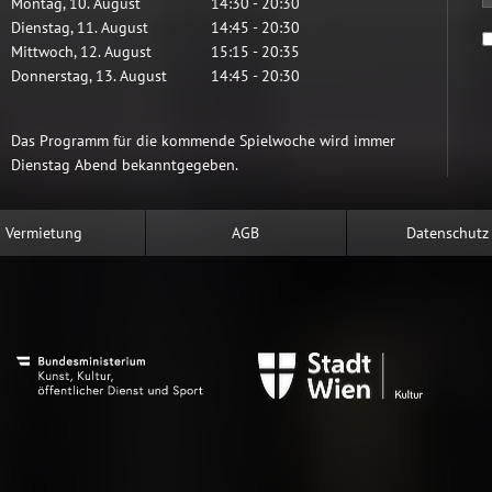
Montag
,
10
.
August
14:30
-
20:30
Dienstag
,
11
.
August
14:45
-
20:30
Mittwoch
,
12
.
August
15:15
-
20:35
Donnerstag
,
13
.
August
14:45
-
20:30
Das Programm für die kommende Spielwoche wird immer
Dienstag Abend bekanntgegeben.
Vermietung
AGB
Datenschutz