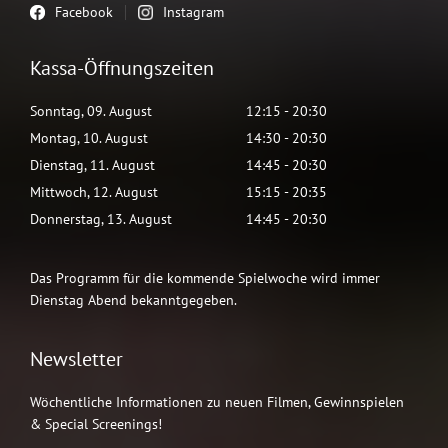
Facebook
Instagram
Kassa-Öffnungszeiten
Sonntag
,
09
.
August
12:15
-
20:30
Montag
,
10
.
August
14:30
-
20:30
Dienstag
,
11
.
August
14:45
-
20:30
Mittwoch
,
12
.
August
15:15
-
20:35
Donnerstag
,
13
.
August
14:45
-
20:30
Das Programm für die kommende Spielwoche wird immer
Dienstag Abend bekanntgegeben.
Newsletter
Wöchentliche Informationen zu neuen Filmen, Gewinnspielen
& Special Screenings!