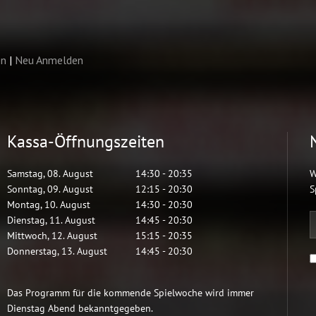
Kassa-Öffnungszeiten
Samstag
,
08
.
August
14:30
-
20:35
W
Sonntag
,
09
.
August
12:15
-
20:30
S
Montag
,
10
.
August
14:30
-
20:30
Dienstag
,
11
.
August
14:45
-
20:30
Mittwoch
,
12
.
August
15:15
-
20:35
Donnerstag
,
13
.
August
14:45
-
20:30
Das Programm für die kommende Spielwoche wird immer
Dienstag Abend bekanntgegeben.